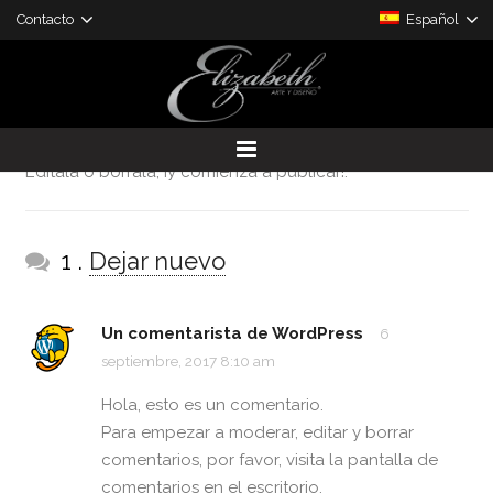
Contacto
Español
¡Hola mundo!
comenta
6 septiembre, 2017
admin
Sin categorizar
1
Bienvenido a WordPress. Esta es tu primera entrada.
Edítala o bórrala, ¡y comienza a publicar!.
DESARROLLO DE PROYECTOS
PRODUCTOS A LA MEDIDA
comentario
1
.
Dejar nuevo
Un comentarista de WordPress
6
septiembre, 2017 8:10 am
Hola, esto es un comentario.
Para empezar a moderar, editar y borrar
comentarios, por favor, visita la pantalla de
comentarios en el escritorio.